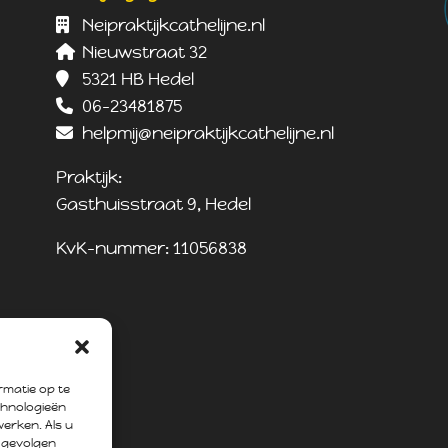
Neipraktijkcathelijne.nl
Nieuwstraat 32
5321 HB Hedel
06-23481875
helpmij@neipraktijkcathelijne.nl
Praktijk:
Gasthuisstraat 9, Hedel
KvK-nummer: 11056838
rmatie op te
chnologieën
werken. Als u
 gevolgen