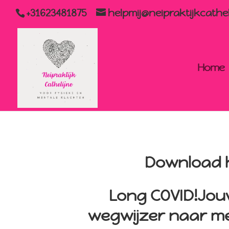
+31623481875
helpmij@neipraktijkcathel
Home
Download h
Long COVID!Jouw 
wegwijzer naar me