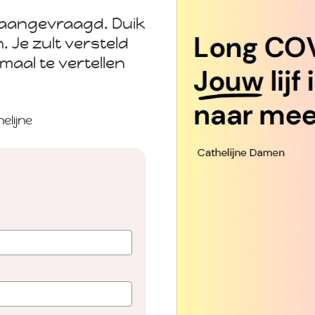
t aangevraagd. Duik
. Je zult versteld
lemaal te vertellen
helijne