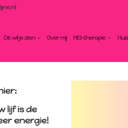
ijne.nl
Dit wil je zien
Over mij
NEI-therapie
Hui
ier:
lijf is de
er energie!