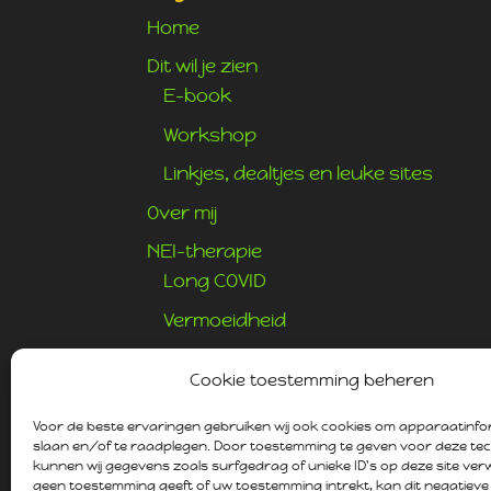
Home
Dit wil je zien
E-book
Workshop
Linkjes, dealtjes en leuke sites
Over mij
NEI-therapie
Long COVID
Vermoeidheid
Hooikoorts
Cookie toestemming beheren
Huizenreiniging
Voor de beste ervaringen gebruiken wij ook cookies om apparaatinfo
Contact
slaan en/of te raadplegen. Door toestemming te geven voor deze te
kunnen wij gegevens zoals surfgedrag of unieke ID's op deze site ver
Gratis Adviesgesprek
geen toestemming geeft of uw toestemming intrekt, kan dit negatieve