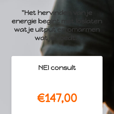
"Het hervinden van je
energie begint met loslaten
wat je uitput en omarmen
wat je voedt."
NEI consult
€147,00