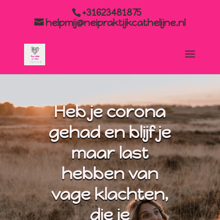
+31623481875
helpmij@neipraktijkcathelijne.nl
Heb je corona
gehad en blijf je
maar last
hebben van
vage klachten,
die je