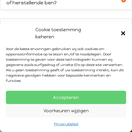
of herstellende ben?
Moet ik mijn long covid-ervaringen
Cookie toestemming
uitgebreid bespreken tijdens een sessie?
beheren
Voor de beste ervaringen gebruiken wij ook cookies om
apparaatinformatie op te slaan en/of te raadplegen. Door
toestemming te geven voor deze technologieën kunnen wij
Ik weet niet zeker of het long-covid is, wat
gegevens zoals surfgedrag of unieke ID's op deze site verwerken.
nu?
Als u geen toestemming geeft of uw toestemming intrekt, kan dit
negatieve gevolgen hebben voor bepaalde kenmerken en
functies.
Accepteren
Voorkeuren wijzigen
Privacybeleid