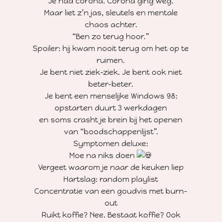
Je had corona. Corona ging weg.
Maar liet z’n jas, sleutels en mentale
chaos achter.
“Ben zo terug hoor.”
Spoiler: hij kwam nooit terug om het op te
ruimen.
Je bent niet ziek-ziek. Je bent ook niet
beter-beter.
Je bent een menselijke Windows 98:
opstarten duurt 3 werkdagen
en soms crasht je brein bij het openen
van “boodschappenlijst”.
Symptomen deluxe:
Moe na niks doen
Vergeet waarom je naar de keuken liep
Hartslag: random playlist
Concentratie van een goudvis met burn-
out
Ruikt koffie? Nee. Bestaat koffie? Ook