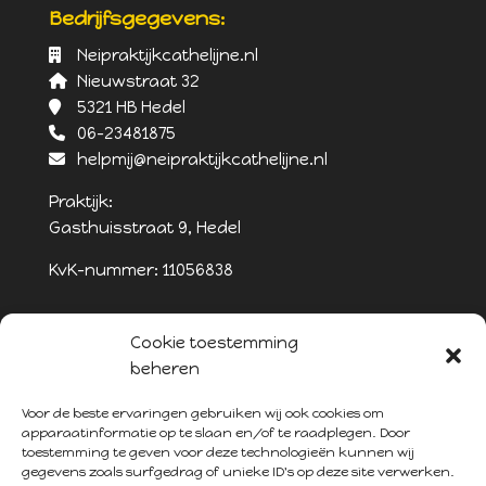
Bedrijfsgegevens:
Neipraktijkcathelijne.nl
Nieuwstraat 32
5321 HB Hedel
06-23481875
helpmij@neipraktijkcathelijne.nl
Praktijk:
Gasthuisstraat 9, Hedel
KvK-nummer: 11056838
Cookie toestemming
beheren
Voor de beste ervaringen gebruiken wij ook cookies om
apparaatinformatie op te slaan en/of te raadplegen. Door
toestemming te geven voor deze technologieën kunnen wij
gegevens zoals surfgedrag of unieke ID's op deze site verwerken.