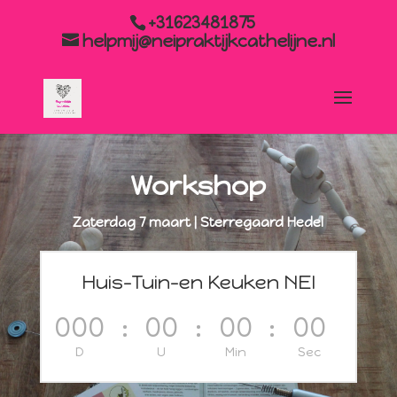
+31623481875
helpmij@neipraktijkcathelijne.nl
Workshop
Zaterdag 7 maart | Sterregaard Hedel
Huis-Tuin-en Keuken NEI
000
:
00
:
00
:
00
D
U
Min
Sec