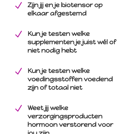
N
Zijn jij en je biotensor op
elkaar afgestemd
N
Kun je testen welke
supplementen je juist wél of
niet nodig hebt
N
Kun je testen welke
voedingsstoffen voedend
zijn of totaal niet
N
Weet jij welke
verzorgingsproducten
hormoon verstorend voor
jou zijn